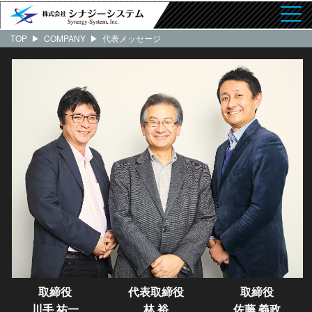
TOP
▶
COMPANY
▶
代表メッセージ
取締役
代表取締役
取締役
川手 祐一
林 裕
佐藤 義政